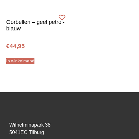
Oorbellen – geel petrol-
blauw
€
44,95
In winkelmand
Wilhelminapark 38
5041EC Tilburg