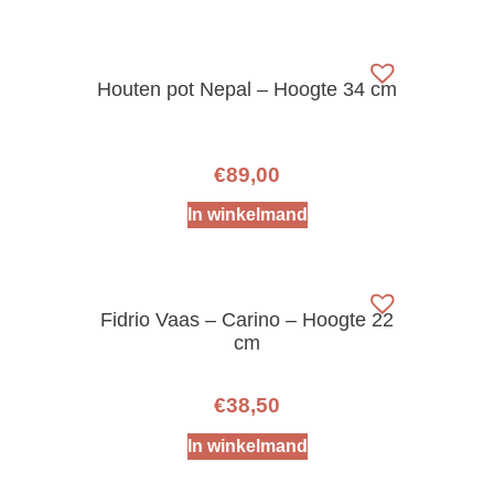
Houten pot Nepal – Hoogte 34 cm
€
89,00
In winkelmand
Fidrio Vaas – Carino – Hoogte 22
cm
€
38,50
In winkelmand