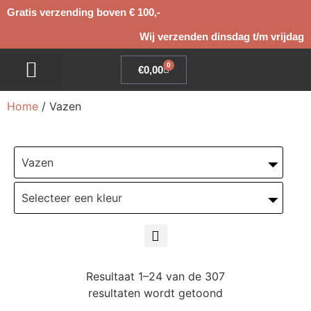
Gratis verzending boven € 100,-
Wij verzenden dinsdag t/m vrijdag
0
€
0,00
BLOEMEN BESTELLEN
ZIJDEN BLOEMEN
Home
/ Vazen
Resultaat 1–24 van de 307
resultaten wordt getoond