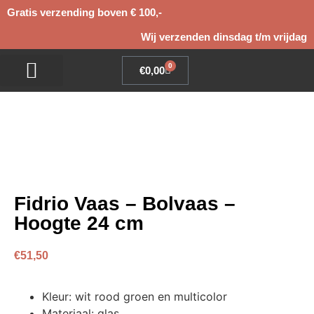
Gratis verzending boven € 100,-
Wij verzenden dinsdag t/m vrijdag
0
€
0,00
BLOEMEN BESTELLEN
ZIJDEN BLOEMEN
Fidrio Vaas – Bolvaas –
Hoogte 24 cm
€
51,50
Kleur: wit rood groen en multicolor
Materiaal: glas